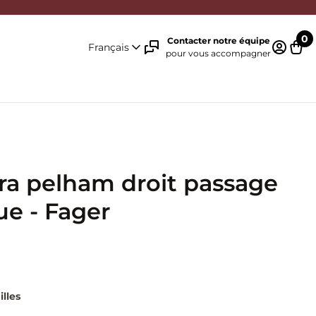
0
Contacter notre équipe
Français
pour vous accompagner
Identifi
Pani
ra pelham droit passage
ue - Fager
illes