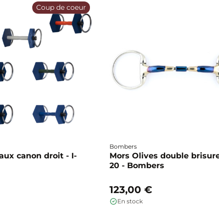
Coup de coeur
Bombers
ux canon droit - I-
Mors Olives double brisure
20 - Bombers
123,00 €
En stock