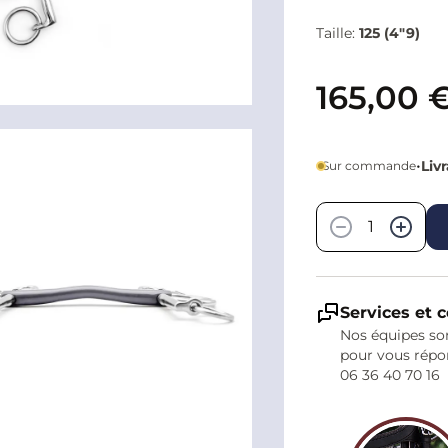
Taille:
125 (4"9)
165,00 
•
Liv
Sur commande
Quantité
−
+
Services et c
Nos équipes son
pour vous répo
06 36 40 70 16