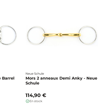
Neue Schule
Fa
 Barrel
Mors 2 anneaux Demi Anky - Neue
M
Schule
b
114,90 €
1
En stock