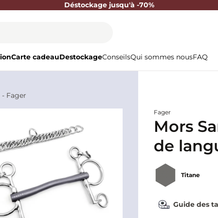
Déstockage jusqu'à -70%
ion
Carte cadeau
Destockage
Conseils
Qui sommes nous
FAQ
 - Fager
Fager
Mors Sa
de lang
Titane
Guide des ta