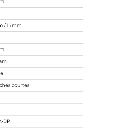
mm
n
m / 14mm
g
mm
ham
ne
ches courtes
t
A-BP