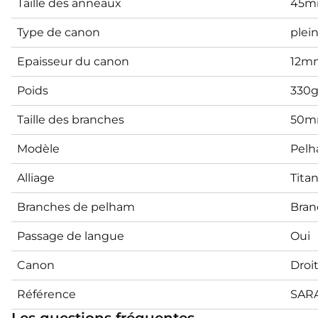
Taille des anneaux
45
Type de canon
plei
Epaisseur du canon
12m
Poids
330
Taille des branches
50
Modèle
Pel
Alliage
Tita
Branches de pelham
Bran
Passage de langue
Oui
Canon
Droi
Référence
SAR
Les questions fréquentes