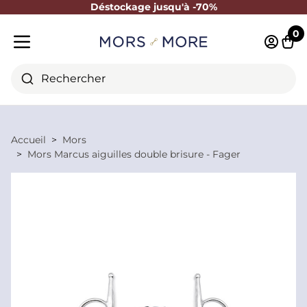
Déstockage jusqu'à -70%
Fermer
0
Identifi
Pani
Menu mobile
Rechercher
Accueil
Mors
Mors Marcus aiguilles double brisure - Fager