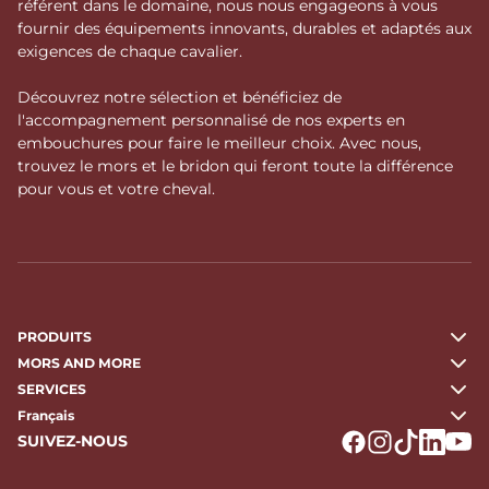
référent dans le domaine, nous nous engageons à vous
fournir des équipements innovants, durables et adaptés aux
exigences de chaque cavalier.
Découvrez notre sélection et bénéficiez de
l'accompagnement personnalisé de nos experts en
embouchures pour faire le meilleur choix. Avec nous,
trouvez le mors et le bridon qui feront toute la différence
pour vous et votre cheval.
PRODUITS
MORS AND MORE
SERVICES
Français
SUIVEZ-NOUS
Logo Facebook
Logo Instagr
Logo Tikto
Logo Li
Logo