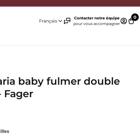
0
Contacter notre équipe
Français
pour vous accompagner
Identifi
Pani
ria baby fulmer double
- Fager
illes