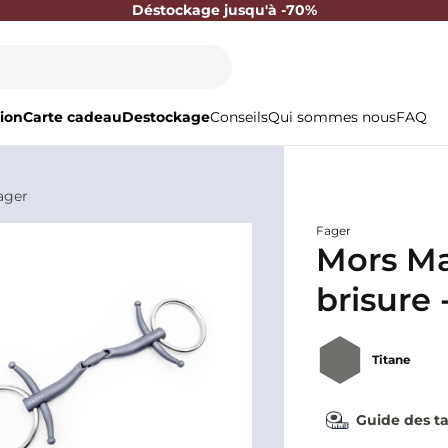
Déstockage jusqu'à -70%
ion
Carte cadeau
Destockage
Conseils
Qui sommes nous
FAQ
ager
Fager
Mors Ma
brisure 
Titane
Guide des ta