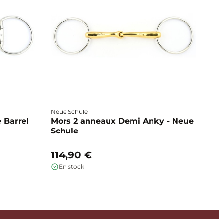
Neue Schule
Fa
 Barrel
Mors 2 anneaux Demi Anky - Neue
M
Schule
b
114,90 €
1
En stock