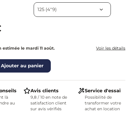
€
n estimée le mardi 11 août.
Voir les détails
Ajouter au panier
onseils
Avis clients
Service d'essai
t là
9,8 / 10 en note de
Possibilité de
ndre au
satisfaction client
transformer votre
sur avis vérifiés
achat en location