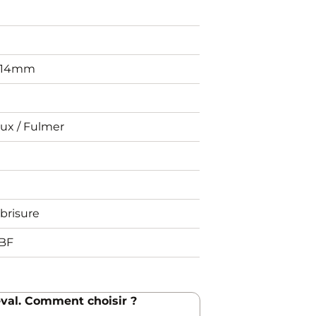
 14mm
ux / Fulmer
brisure
BF
val. Comment choisir ?