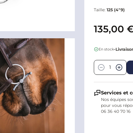
Taille:
125 (4"9)
135,00 
•
Livraiso
En stock
Quantité
−
+
Services et c
Nos équipes son
pour vous répo
06 36 40 70 16