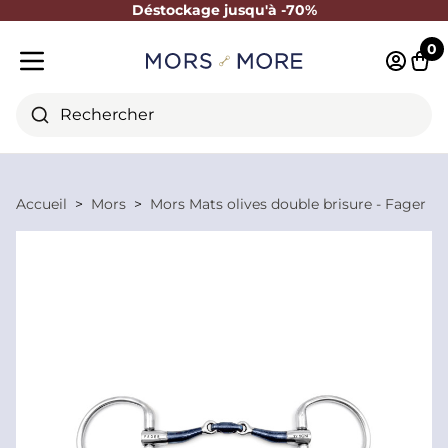
Déstockage jusqu'à -70%
Fermer
0
Identifi
Pani
Menu mobile
Rechercher
Accueil
Mors
Mors Mats olives double brisure - Fager