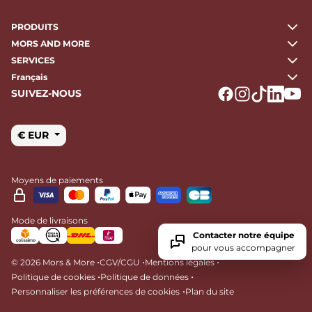
PRODUITS
MORS AND MORE
SERVICES
Français
SUIVEZ-NOUS
Logo Facebook
Logo Instagr
Logo Tikto
Logo Li
Logo
€ EUR
Moyens de paiements
Mode de livraisons
Contacter notre équipe
pour vous accompagner
•
•
•
© 2026 Mors & More
CGV/CGU
Mentions légales
•
•
Politique de cookies
Politique de données
•
Personnaliser les préférences de cookies
Plan du site