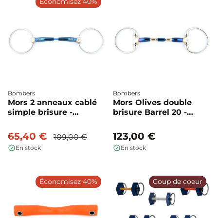
Économisez 40%
Bombers
Bombers
Mors 2 anneaux cablé
Mors Olives double
simple brisure -
brisure Barrel 20 -
Bombers
Bombers
65,40 €
123,00 €
109,00 €
En stock
En stock
Économisez 40%
Coup de coeur