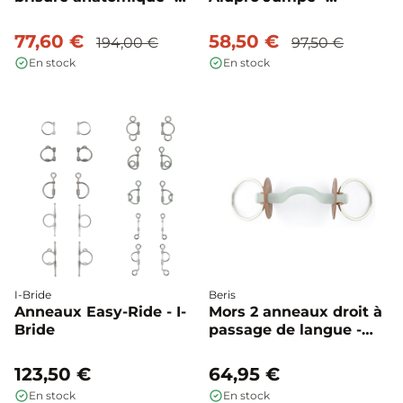
Lorenzini
Acavallo
77,60 €
58,50 €
194,00 €
97,50 €
En stock
En stock
I-Bride
Beris
Anneaux Easy-Ride - I-
Mors 2 anneaux droit à
Bride
passage de langue -
Beris
123,50 €
64,95 €
En stock
En stock