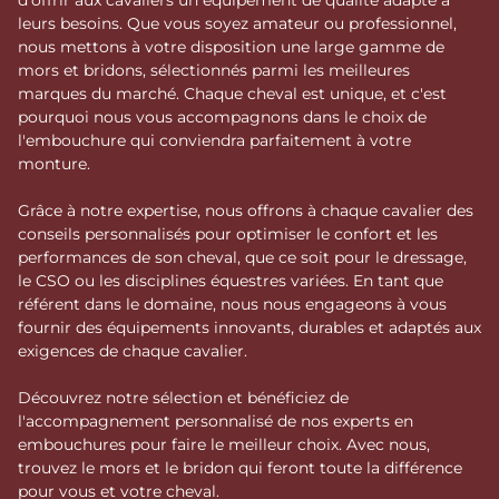
d'offrir aux cavaliers un équipement de qualité adapté à
Le Modèle : définir l’action et
leurs besoins. Que vous soyez amateur ou professionnel,
la stabilité
nous mettons à votre disposition une large gamme de
mors et bridons, sélectionnés parmi les meilleures
Le
modèle de mors
est déterminé par la forme de ses
marques du marché. Chaque cheval est unique, et c'est
anneaux ou de ses branches. Il conditionne la fixité de
pourquoi nous vous accompagnons dans le choix de
l'embouchure et la précision des aides latérales. Les
l'embouchure qui conviendra parfaitement à votre
modèles à anneaux fixes, comme le
mors à olives
ou le
monture.
mors Verdun
, protègent les commissures tandis que le
mors à aiguilles
maximise l'encadrement. Pour les
Grâce à notre expertise, nous offrons à chaque cavalier des
disciplines nécessitant une modulation de la pression, les
conseils personnalisés pour optimiser le confort et les
mors techniques tels que le
Pelham
ou le
mors de bride
performances de son cheval, que ce soit pour le dressage,
offrent des options de réglages variées selon le point
le CSO ou les disciplines équestres variées. En tant que
d'attache des rênes.
référent dans le domaine, nous nous engageons à vous
L’Alliage : l'importance des
fournir des équipements innovants, durables et adaptés aux
exigences de chaque cavalier.
matériaux
La composition du mors influe directement sur
Découvrez notre sélection et bénéficiez de
l'acceptation par le cheval. L'
acier inoxydable
est reconnu
l'accompagnement personnalisé de nos experts en
pour sa neutralité et sa solidité. Cependant, l'utilisation
embouchures pour faire le meilleur choix. Avec nous,
d'alliages cuivreux comme le
Sensogan
ou le
Cyprium
est
trouvez le mors et le bridon qui feront toute la différence
fréquente pour favoriser la mastication. Les alternatives
pour vous et votre cheval.