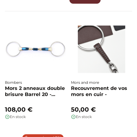
spécifique (Cyprium, Sensogan, Cuivre) ou un canon
innovant (résine, cuir), notre expertise vous accompagne
pour trouver le contact parfait.
Bombers
Mors and more
Mors 2 anneaux double
Recouvrement de vos
brisure Barrel 20 -
mors en cuir -
Bombers
108,00 €
50,00 €
En stock
En stock