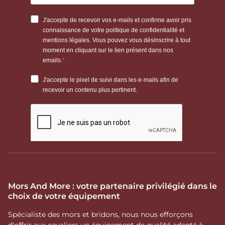
pression.
Détermine
Acier inoxydable,
l'appétence, la
Cuivre, German
conductivité
L’ALLIAGE
Silver, Sensogan,
thermique et les
(Matière &
Cyprium, Résine,
propriétés
Contact)
Thermoplastique,
favorisant la
Cuir.
salivation et la
décontraction.
Définit la
Droit, Simple
répartition des
brisure, Double
points de
LE CANON
brisure, Passage
contact sur la
(Confort
de langue, Canon
langue, les
lingual)
à jouets, Canon
barres et la
souple.
commissure des
Mors And More : votre partenaire privilégié dans le
lèvres.
choix de votre équipement
Spécialiste des mors et bridons, nous nous efforçons