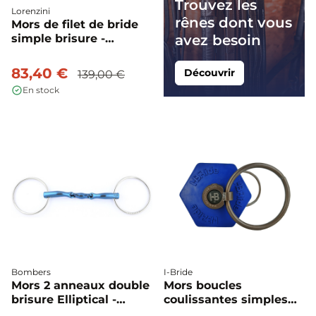
Trouvez les
Lorenzini
rênes dont vous
Mors de filet de bride
simple brisure -
avez besoin
Lorenzini
83,40 €
Découvrir
139,00 €
En stock
Bombers
I-Bride
Mors 2 anneaux double
Mors boucles
brisure Elliptical -
coulissantes simples
Bombers
Gamme Pro + - I-Bride