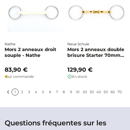
Nathe
Neue Schule
Mors 2 anneaux droit
Mors 2 anneaux double
souple - Nathe
brisure Starter 70mm -
Neue Schule
83,90 €
129,90 €
Sur commande
En stock
1
2
3
4
5
6
7
8
9
10
20
30
40
50
60
70
Précédent
Sui
Questions fréquentes sur les