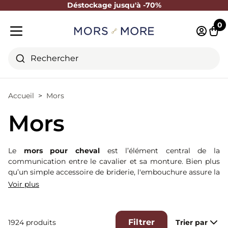
Déstockage jusqu'à -70%
Fermer
0
Identifi
Pani
Menu mobile
Rechercher
Accueil
Mors
Mors
Le
mors pour cheval
est l’élément central de la
communication entre le cavalier et sa monture. Bien plus
qu’un simple accessoire de briderie, l'embouchure assure la
transmission des aides et le confort du cheval au travail.
Voir plus
Chez Mors & More, nous avons sélectionné une gamme
complète pour répondre à chaque besoin : mors simples, à
olives, Verdun ou embouchures plus techniques comme le
Filtrer
1924 produits
Trier par
Pelham ou le levier. Que vous cherchiez un alliage