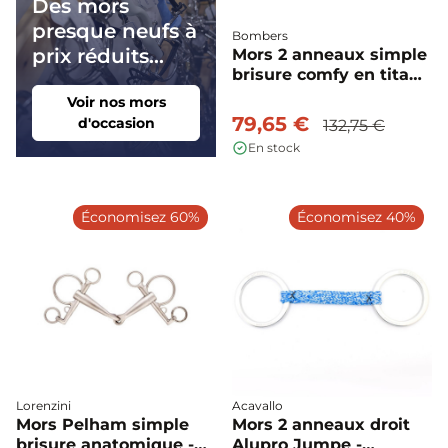
Des mors
presque neufs à
Bombers
prix réduits...
Mors 2 anneaux simple
brisure comfy en titane
- Bombers
Voir nos mors
79,65 €
d'occasion
132,75 €
En stock
Économisez 60%
Économisez 40%
Lorenzini
Acavallo
Mors Pelham simple
Mors 2 anneaux droit
brisure anatomique -
Alupro Jumpe -