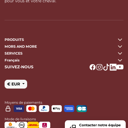
pour vous et votre cheval.
PRODUITS
MORS AND MORE
SERVICES
Français
SUIVEZ-NOUS
Logo Facebook
Logo Instagr
Logo Tikto
Logo Li
Logo
€ EUR
Moyens de paiements
Mode de livraisons
Contacter notre équipe