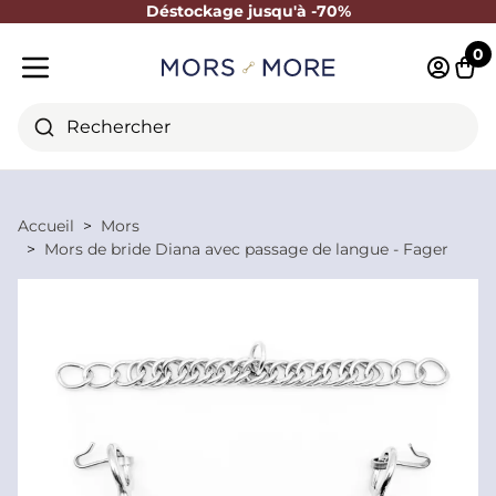
Déstockage jusqu'à -70%
Fermer
0
Identifi
Pani
Menu mobile
Rechercher
Accueil
Mors
Mors de bride Diana avec passage de langue - Fager