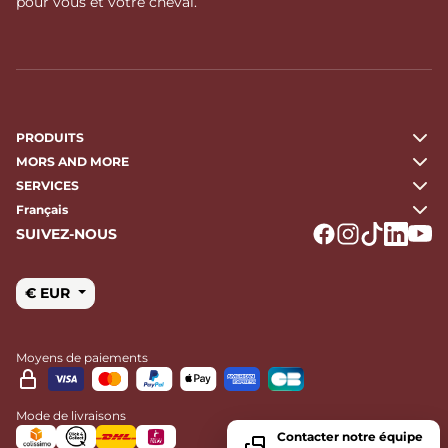
pour vous et votre cheval.
PRODUITS
MORS AND MORE
SERVICES
Français
SUIVEZ-NOUS
Logo Facebook
Logo Instagr
Logo Tikto
Logo Li
Logo
€ EUR
Moyens de paiements
Mode de livraisons
Contacter notre équipe