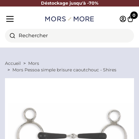
Déstockage jusqu'à -70%
Fermer
0
Identifi
Pani
Menu mobile
Rechercher
Accueil
Mors
Mors Pessoa simple brisure caoutchouc - Shires