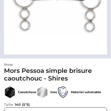
Shires
Mors Pessoa simple brisure
caoutchouc - Shires
Caoutchouc
Inox
Materiel vulnérable
Taille:
140 (5"5)