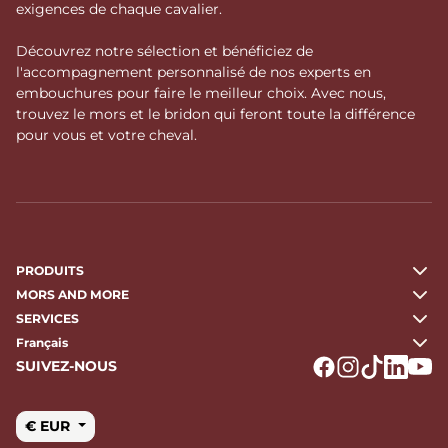
exigences de chaque cavalier.
Découvrez notre sélection et bénéficiez de
l'accompagnement personnalisé de nos experts en
embouchures pour faire le meilleur choix. Avec nous,
trouvez le mors et le bridon qui feront toute la différence
pour vous et votre cheval.
PRODUITS
MORS AND MORE
SERVICES
Français
SUIVEZ-NOUS
Logo Facebook
Logo Instagr
Logo Tikto
Logo Li
Logo
€ EUR