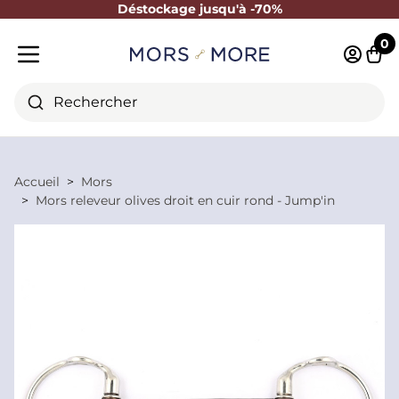
Déstockage jusqu'à -70%
Fermer
0
Identifi
Pani
Menu mobile
Rechercher
Accueil
Mors
Mors releveur olives droit en cuir rond - Jump'in