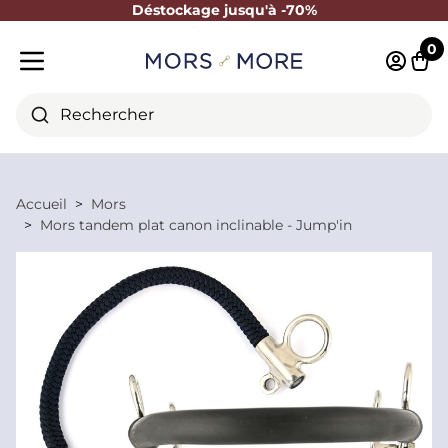
Déstockage jusqu'à -70%
Fermer
0
Identifi
Pani
Menu mobile
Rechercher
Accueil
Mors
Mors tandem plat canon inclinable - Jump'in