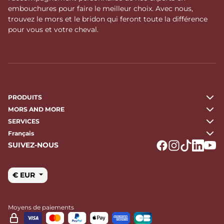
embouchures pour faire le meilleur choix. Avec nous,
trouvez le mors et le bridon qui feront toute la différence
pour vous et votre cheval.
PRODUITS
MORS AND MORE
SERVICES
Français
SUIVEZ-NOUS
Logo Facebook
Logo Instagr
Logo Tikto
Logo Li
Logo
€ EUR
Moyens de paiements