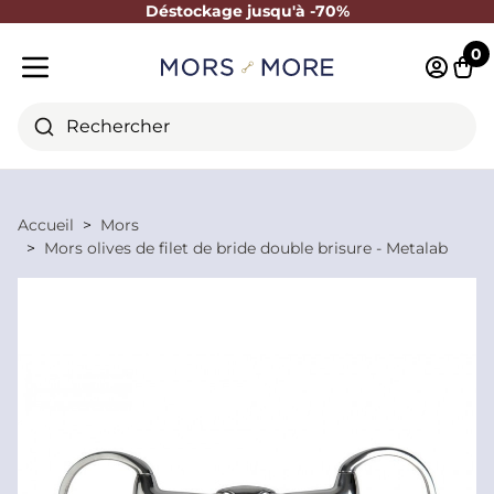
Déstockage jusqu'à -70%
Fermer
0
Identifi
Pani
Menu mobile
Rechercher
Accueil
Mors
Mors olives de filet de bride double brisure - Metalab