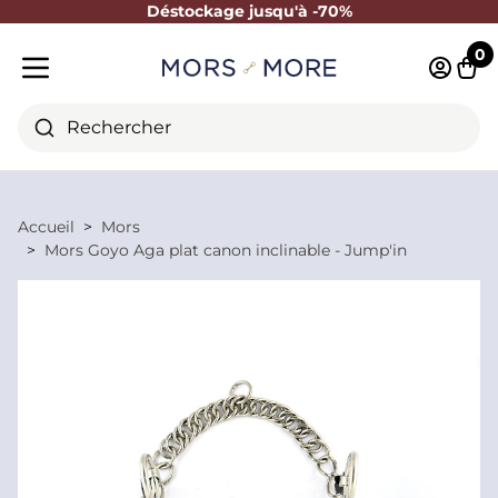
Déstockage jusqu'à -70%
Fermer
0
Identifi
Pani
Menu mobile
Rechercher
Accueil
Mors
Mors Goyo Aga plat canon inclinable - Jump'in