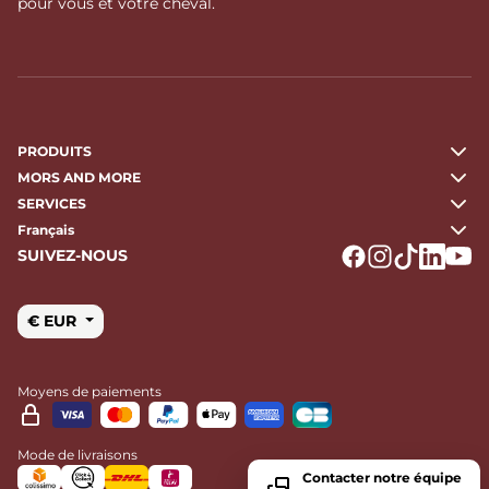
pour vous et votre cheval.
PRODUITS
MORS AND MORE
SERVICES
Français
SUIVEZ-NOUS
Logo Facebook
Logo Instagr
Logo Tikto
Logo Li
Logo
€ EUR
Moyens de paiements
Mode de livraisons
Contacter notre équipe