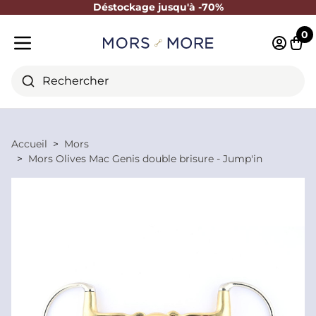
Déstockage jusqu'à -70%
Fermer
0
Identifi
Pani
Menu mobile
Rechercher
Accueil
Mors
Mors Olives Mac Genis double brisure - Jump'in