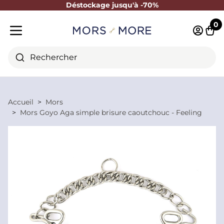
Déstockage jusqu'à -70%
Fermer
0
Identifi
Pani
Menu mobile
Rechercher
Accueil
Mors
Mors Goyo Aga simple brisure caoutchouc - Feeling