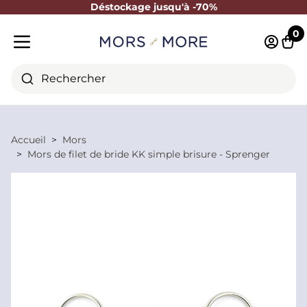
Déstockage jusqu'à -70%
Fermer
0
Identifi
Pani
Menu mobile
Rechercher
Accueil
Mors
Mors de filet de bride KK simple brisure - Sprenger