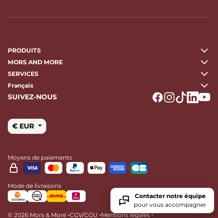
PRODUITS
MORS AND MORE
SERVICES
Français
SUIVEZ-NOUS
Logo Facebook
Logo Instagr
Logo Tikto
Logo Li
Logo
€ EUR
Moyens de paiements
Mode de livraisons
Contacter notre équipe
pour vous accompagner
•
•
•
© 2026 Mors & More
CGV/CGU
Mentions légales