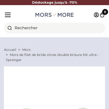
Déstockage jusqu'à -70%
Fermer
0
Identifi
Pani
Menu mobile
Rechercher
Accueil
Mors
Mors de filet de bride olives double brisure KK ultra -
Sprenger