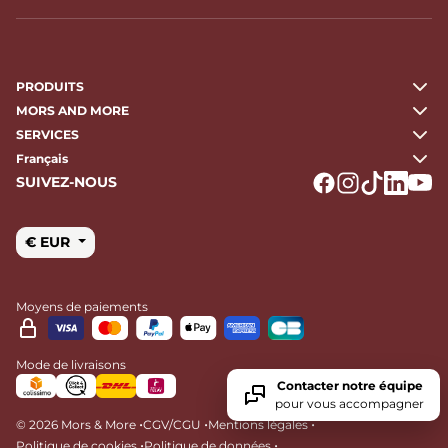
PRODUITS
MORS AND MORE
SERVICES
Français
SUIVEZ-NOUS
Logo Facebook
Logo Instagr
Logo Tikto
Logo Li
Logo
€ EUR
Moyens de paiements
Mode de livraisons
Contacter notre équipe
pour vous accompagner
•
•
•
© 2026 Mors & More
CGV/CGU
Mentions légales
•
•
Politique de cookies
Politique de données