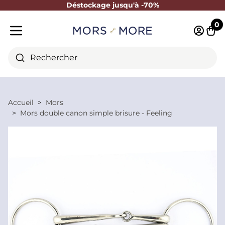
Déstockage jusqu'à -70%
Fermer
0
Identifi
Pani
Menu mobile
Rechercher
Accueil
Mors
Mors double canon simple brisure - Feeling