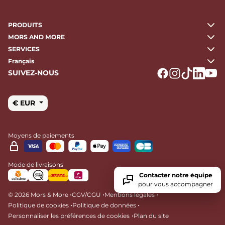
PRODUITS
MORS AND MORE
SERVICES
Français
SUIVEZ-NOUS
Logo Facebook
Logo Instagr
Logo Tikto
Logo Li
Logo
€ EUR
Moyens de paiements
Mode de livraisons
Contacter notre équipe
pour vous accompagner
•
•
•
© 2026 Mors & More
CGV/CGU
Mentions légales
•
•
Politique de cookies
Politique de données
•
Personnaliser les préférences de cookies
Plan du site