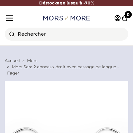
Déstockage jusqu'à -70%
Fermer
0
Identifi
Pani
Menu mobile
Rechercher
Accueil
Mors
Mors Sara 2 anneaux droit avec passage de langue -
Fager