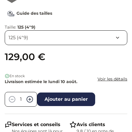
Guide des tailles
Taille:
125 (4"9)
129,00 €
En stock
Voir les détails
Livraison estimée le lundi 10 août.
Quantité
−
+
Ajouter au panier
Services et conseils
Avis clients
Nos équipes sont là pour
9,8 / 10 en note de