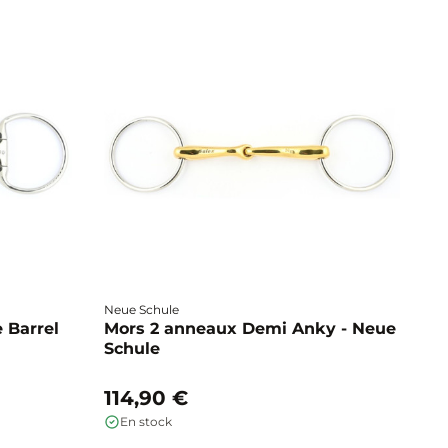
Neue Schule
Fa
 Barrel
Mors 2 anneaux Demi Anky - Neue
M
Schule
b
114,90 €
1
En stock