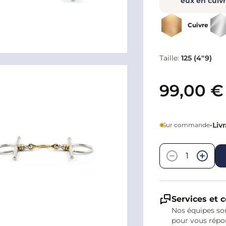
eux en cuiv
Cuivre
Taille:
125 (4"9)
99,00 €
•
Liv
Sur commande
Quantité
−
+
Services et c
Nos équipes son
pour vous répo