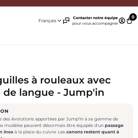
0
Contacter notre équipe
Français
pour vous accompagner
Identifi
Pani
uilles à rouleaux avec
 de langue - Jump'in
ION
e des évolutions apportées par Jump'In à sa gamme de
ns modèles peuvent désormais être équipés d'un
passage
n inox
à la place du cuivre. Les
canons restent quant à