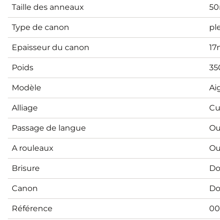
Taille des anneaux
5
Type de canon
pl
Epaisseur du canon
1
Poids
35
Modèle
Ai
Alliage
Cu
Passage de langue
Ou
A rouleaux
Ou
Brisure
Do
Canon
Do
Référence
00