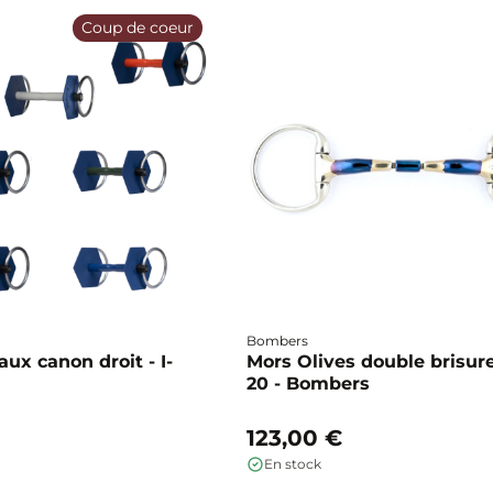
Coup de coeur
Bombers
ux canon droit - I-
Mors Olives double brisure
20 - Bombers
123,00 €
En stock