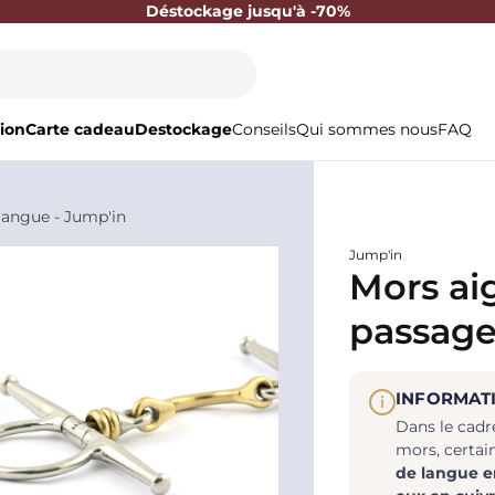
Déstockage jusqu'à -70%
ion
Carte cadeau
Destockage
Conseils
Qui sommes nous
FAQ
 langue - Jump'in
Jump'in
Mors aig
passage
INFORMAT
i
Dans le cadr
mors, certai
de langue e