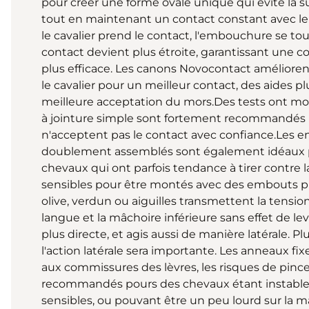
pour créer une forme ovale unique qui évite la s
tout en maintenant un contact constant avec le 
le cavalier prend le contact, l'embouchure se tour
contact devient plus étroite, garantissant une 
plus efficace. Les canons Novocontact améliorent 
le cavalier pour un meilleur contact, des aides 
meilleure acceptation du mors.Des tests ont m
à jointure simple sont fortement recommandés 
n'acceptent pas le contact avec confiance.Les
doublement assemblés sont également idéaux po
chevaux qui ont parfois tendance à tirer contre l
sensibles pour être montés avec des embouts pl
olive, verdun ou aiguilles transmettent la tensio
langue et la mâchoire inférieure sans effet de lev
plus directe, et agis aussi de manière latérale. P
l'action latérale sera importante. Les anneaux fi
aux commissures des lèvres, les risques de pince
recommandés pours des chevaux étant instable
sensibles, ou pouvant être un peu lourd sur la m