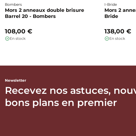
Bombers
I-Bride
Mors 2 anneaux double brisure
Mors 2 annea
Barrel 20 - Bombers
Bride
108,00 €
138,00 €
En stock
En stock
Newsletter
Recevez nos astuces, nou
bons plans en premier