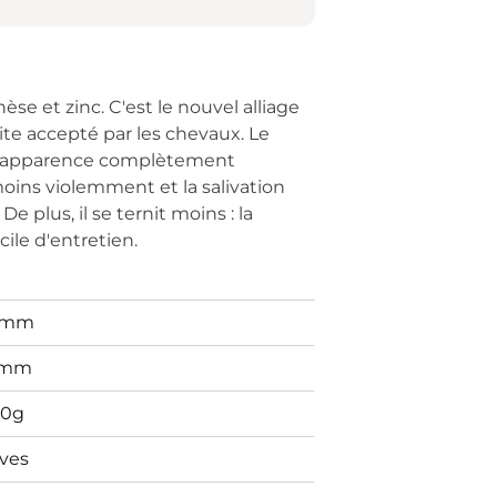
se et zinc. C'est le nouvel alliage
e accepté par les chevaux. Le
ne apparence complètement
 moins violemment et la salivation
e plus, il se ternit moins : la
cile d'entretien.
5mm
4mm
0g
ives