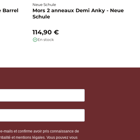
Neue Schule
Fa
 Barrel
Mors 2 anneaux Demi Anky - Neue
M
Schule
b
114,90 €
1
En stock