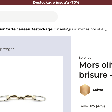
Déstockage jusqu'à -70%
ion
Carte cadeau
Destockage
Conseils
Qui sommes nous
FAQ
Sprenger
Sprenger
Mors ol
brisure 
Cuivre
Taille:
125 (4"9)