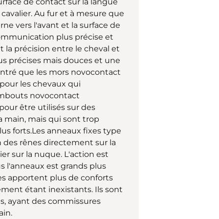
urface de contact sur la langue
cavalier. Au fur et à mesure que
ne vers l'avant et la surface de
communication plus précise et
la précision entre le cheval et
plus précises mais douces et une
ontré que les mors novocontact
pour les chevaux qui
 embouts novocontact
ur être utilisés sur des
a main, mais qui sont trop
us forts.Les anneaux fixes type
n des rênes directement sur la
ier sur la nuque. L'action est
lus l'anneaux est grands plus
xes apportent plus de conforts
ment étant inexistants. Ils sont
s, ayant des commissures
ain.