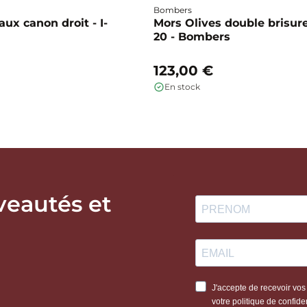
Bombers
ux canon droit - I-
Mors Olives double brisure
20 - Bombers
123,00 €
En stock
veautés et