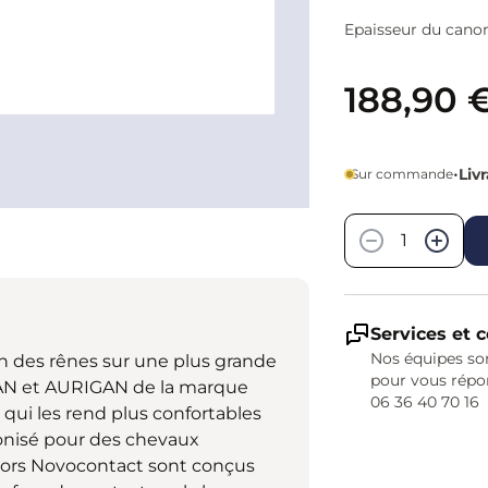
Epaisseur du cano
188,90 
•
Liv
Sur commande
Quantité
−
+
Services et c
Nos équipes son
on des rênes sur une plus grande
pour vous répo
GAN et AURIGAN de la marque
06 36 40 70 16
qui les rend plus confortables
conisé pour des chevaux
 mors Novocontact sont conçus