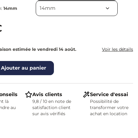
n:
14mm
€
raison estimée le vendredi 14 août.
Voir les détails
Ajouter au panier
onseils
Avis clients
Service d'essai
t là
9,8 / 10 en note de
Possibilité de
ndre au
satisfaction client
transformer votre
sur avis vérifiés
achat en location