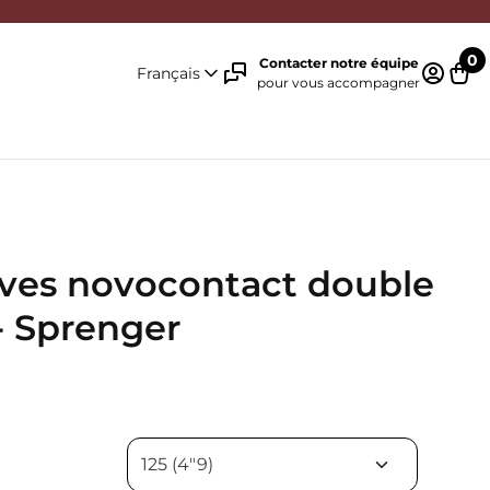
0
Contacter notre équipe
Français
pour vous accompagner
Identifi
Pani
ives novocontact double
- Sprenger