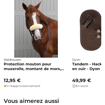
Waldhausen
Dy'on
Protection mouton pour
Tandem - Hacka
muserolle, montant de mors,
en cuir - Dyon
gourmette, ou hackamore -
Waldhausen
12,95 €
49,99 €
En réapprovisionnement
En stock
Vous aimerez aussi