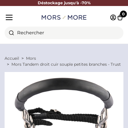
Déstockage jusqu'à -70%
Fermer
0
Identifi
Pani
Menu mobile
Rechercher
Accueil
Mors
Mors Tandem droit cuir souple petites branches - Trust