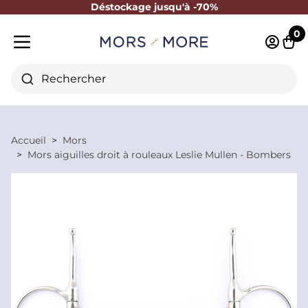
Déstockage jusqu'à -70%
Fermer
0
Identifi
Pani
Menu mobile
Rechercher
Accueil
Mors
Mors aiguilles droit à rouleaux Leslie Mullen - Bombers