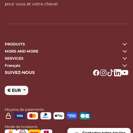
pour vous et votre cheval.
PRODUITS
MORS AND MORE
SERVICES
Français
SUIVEZ-NOUS
Logo Facebook
Logo Instagr
Logo Tikto
Logo Li
Logo
€ EUR
Moyens de paiements
Mode de livraisons
Contacter notre équipe