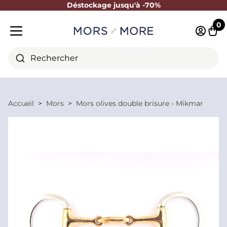
Déstockage jusqu'à -70%
Fermer
0
Identifi
Pani
Menu mobile
Rechercher
Accueil
Mors
Mors olives double brisure - Mikmar