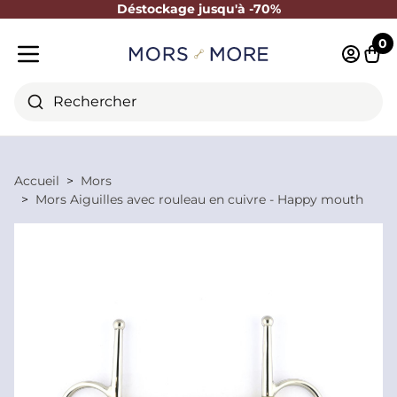
Déstockage jusqu'à -70%
Fermer
0
Identifi
Pani
Menu mobile
Rechercher
Accueil
Mors
Mors Aiguilles avec rouleau en cuivre - Happy mouth