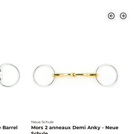
Neue Schule
Fa
 Barrel
Mors 2 anneaux Demi Anky - Neue
M
Schule
b