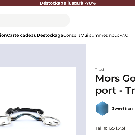
Déstockage jusqu'à -70%
ion
Carte cadeau
Destockage
Conseils
Qui sommes nous
FAQ
Trust
Mors Go
port - T
Sweet iron
Taille:
135 (5"3)