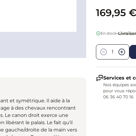
169,95 
•
Livraiso
En stock
Quantité
−
+
Services et c
Nos équipes son
pour vous répo
06 36 40 70 16
nt et symétrique. Il aide à la
ntage à des chevaux rencontrant
és. Le canon droit exerce une
 libérant le palais. Le fait qu'il
ue gauche/droite de la main vers