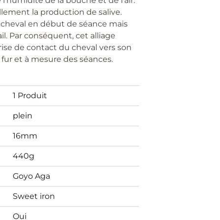
 l'humidité de la bouche et de l'air.
lement la production de salive.
u cheval en début de séance mais
l. Par conséquent, cet alliage
ise de contact du cheval vers son
fur et à mesure des séances.
1 Produit
plein
16mm
440g
Goyo Aga
Sweet iron
Oui