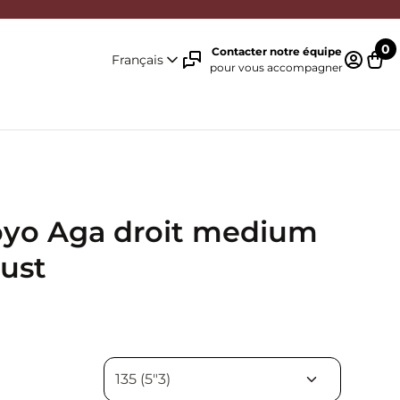
0
Contacter notre équipe
Français
pour vous accompagner
Identifi
Pani
yo Aga droit medium
rust