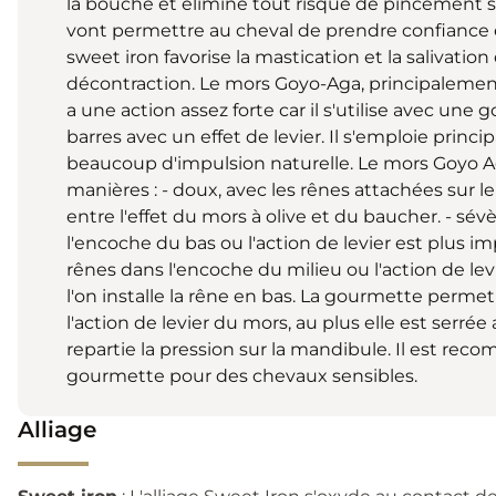
la bouche et élimine tout risque de pincement s
vont permettre au cheval de prendre confiance
sweet iron favorise la mastication et la salivatio
décontraction. Le mors Goyo-Aga, principalement 
a une action assez forte car il s'utilise avec une 
barres avec un effet de levier. Il s'emploie prin
beaucoup d'impulsion naturelle. Le mors Goyo Aga
manières : - doux, avec les rênes attachées sur l
entre l'effet du mors à olive et du baucher. - sév
l'encoche du bas ou l'action de levier est plus i
rênes dans l'encoche du milieu ou l'action de le
l'on installe la rêne en bas. La gourmette perme
l'action de levier du mors, au plus elle est serrée 
repartie la pression sur la mandibule. Il est rec
gourmette pour des chevaux sensibles.
Alliage