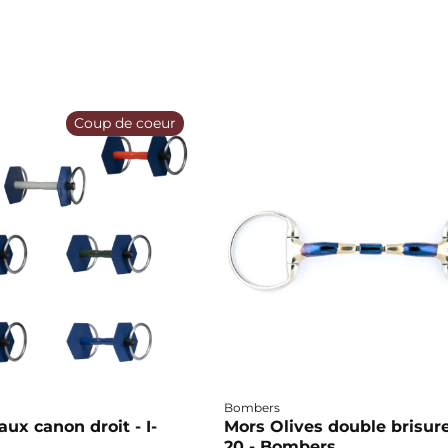
Coup de coeur
Bombers
ux canon droit - I-
Mors Olives double brisure
20 - Bombers