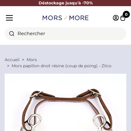
Déstockage jusqu'à -70%
Fermer
0
Identifi
Pani
Menu mobile
Rechercher
Accueil
Mors
Mors papillon droit résine (coup de poing) - Zilco