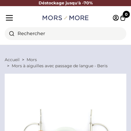
Déstockage jusqu'à -70%
Fermer
0
Identifi
Pani
Menu mobile
Rechercher
Accueil
Mors
Mors à aiguilles avec passage de langue - Beris