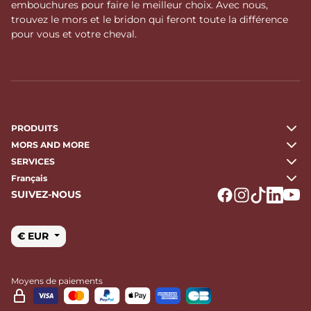
embouchures pour faire le meilleur choix. Avec nous,
trouvez le mors et le bridon qui feront toute la différence
pour vous et votre cheval.
PRODUITS
MORS AND MORE
SERVICES
Français
SUIVEZ-NOUS
Logo Facebook
Logo Instagr
Logo Tikto
Logo Li
Logo
€ EUR
Moyens de paiements