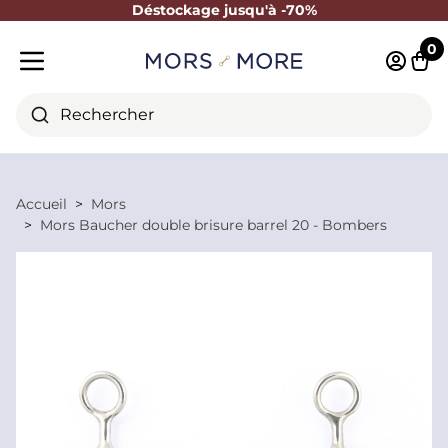
Déstockage jusqu'à -70%
Fermer
0
Identifi
Pani
Menu mobile
Rechercher
Accueil
Mors
Mors Baucher double brisure barrel 20 - Bombers