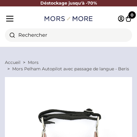
Déstockage jusqu'à -70%
Fermer
0
Identifi
Pani
Menu mobile
Rechercher
Accueil
Mors
Mors Pelham Autopilot avec passage de langue - Beris