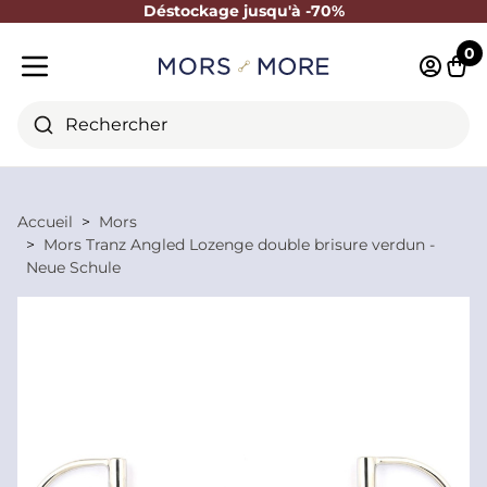
Déstockage jusqu'à -70%
Fermer
0
Identifi
Pani
Menu mobile
Rechercher
Accueil
Mors
Mors Tranz Angled Lozenge double brisure verdun -
Neue Schule