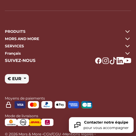
PRODUITS
MORS AND MORE
SERVICES
Français
SUIVEZ-NOUS
Logo Facebook
Logo Instagr
Logo Tikto
Logo Li
Logo
€ EUR
Moyens de paiements
Mode de livraisons
Contacter notre équipe
pour vous accompagner
•
•
•
© 2026 Mors & More
CGV/CGU
Mentions légales