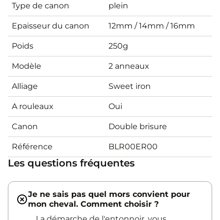
Type de canon
plein
Epaisseur du canon
12mm / 14mm / 16mm
Poids
250g
Modèle
2 anneaux
Alliage
Sweet iron
A rouleaux
Oui
Canon
Double brisure
Référence
BLR00ER00
Les questions fréquentes
Je ne sais pas quel mors convient pour
mon cheval. Comment choisir ?
La démarche de l'entonnoir, vous