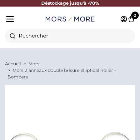
Déstockage jusqu'à -70%
Fermer
0
Identifi
Pani
Menu mobile
Rechercher
Accueil
Mors
Mors 2 anneaux double brisure elliptical Roller -
Bombers