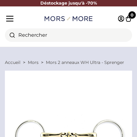
Déstockage jusqu'à -70%
Fermer
0
Identifi
Pani
Menu mobile
Rechercher
Accueil
Mors
Mors 2 anneaux WH Ultra - Sprenger