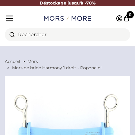
Déstockage jusqu'à -70%
Fermer
0
Identifi
Pani
Menu mobile
Rechercher
Accueil
Mors
Mors de bride Harmony 1 droit - Poponcini