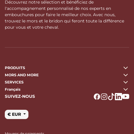
Découvrez notre sélection et bénéficiez de
l'accompagnement personnalisé de nos experts en
embouchures pour faire le meilleur choix. Avec nous,
trouvez le mors et le bridon qui feront toute la différence
pour vous et votre cheval.
PRODUITS
MORS AND MORE
SERVICES
Français
SUIVEZ-NOUS
Logo Facebook
Logo Instagr
Logo Tikto
Logo Li
Logo
€ EUR
Moyens de paiements