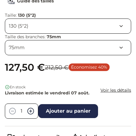
Guide des tailles
Taille:
130 (5"2)
Taille des branches:
75mm
127,50 €
212,50 €
Économisez 40%
En stock
Voir les détails
Livraison estimée le vendredi 07 août.
Quantité
−
+
Ajouter au panier