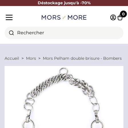
Déstockage jusqu'à -70%
Fermer
0
Identifi
Pani
Menu mobile
Rechercher
Accueil
Mors
Mors Pelham double brisure - Bombers