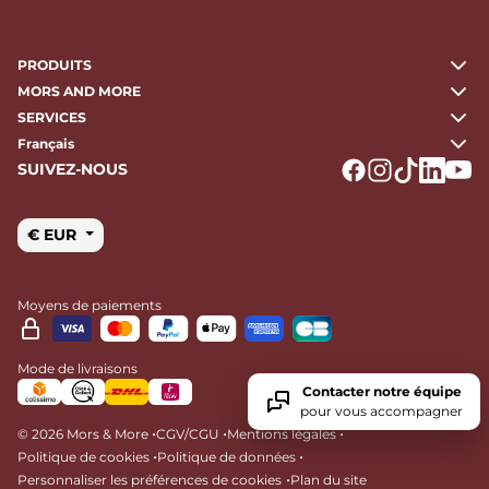
PRODUITS
MORS AND MORE
SERVICES
Français
SUIVEZ-NOUS
Logo Facebook
Logo Instagr
Logo Tikto
Logo Li
Logo
€ EUR
Moyens de paiements
Mode de livraisons
Contacter notre équipe
pour vous accompagner
•
•
•
© 2026 Mors & More
CGV/CGU
Mentions légales
•
•
Politique de cookies
Politique de données
•
Personnaliser les préférences de cookies
Plan du site