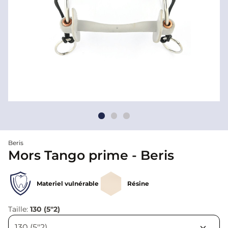
Beris
Mors Tango prime - Beris
Materiel vulnérable
Résine
Taille:
130 (5"2)