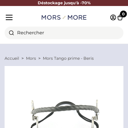
Déstockage jusqu'à -70%
Fermer
0
Identifi
Pani
Menu mobile
Rechercher
Accueil
Mors
Mors Tango prime - Beris