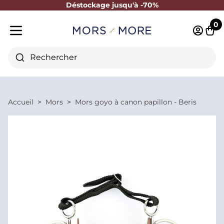
Déstockage jusqu'à -70%
Fermer
0
Identifi
Pani
Menu mobile
Rechercher
Accueil
Mors
Mors goyo à canon papillon - Beris