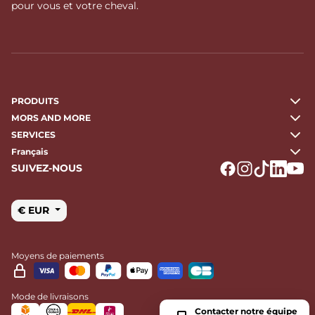
pour vous et votre cheval.
PRODUITS
MORS AND MORE
SERVICES
Français
SUIVEZ-NOUS
Logo Facebook
Logo Instagr
Logo Tikto
Logo Li
Logo
€ EUR
Moyens de paiements
Mode de livraisons
Contacter notre équipe