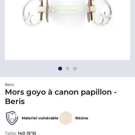
Beris
Mors goyo à canon papillon -
Beris
Materiel vulnérable
Résine
Taille:
140 (5"5)