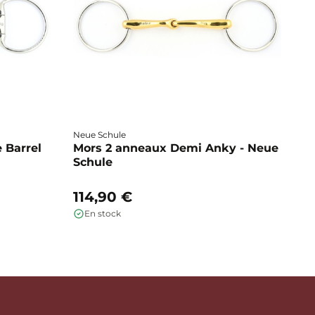
Neue Schule
Fa
 Barrel
Mors 2 anneaux Demi Anky - Neue
M
Schule
b
114,90 €
1
En stock