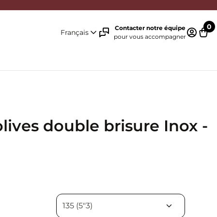
0
Contacter notre équipe
Français
pour vous accompagner
Identifi
Pani
lives double brisure Inox -