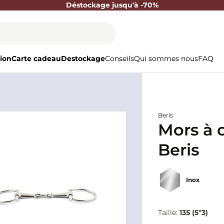
Déstockage jusqu'à -70%
ion
Carte cadeau
Destockage
Conseils
Qui sommes nous
FAQ
Beris
Mors à o
Beris
Inox
Taille:
135 (5"3)