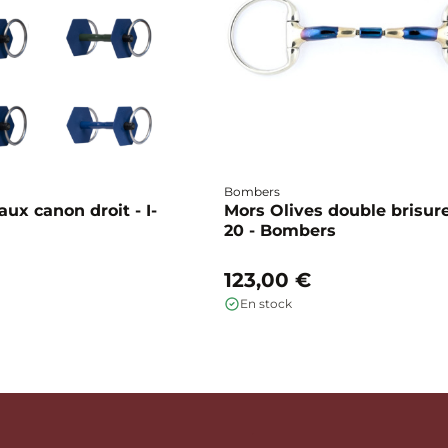
Bombers
ux canon droit - I-
Mors Olives double brisure
20 - Bombers
123,00 €
En stock