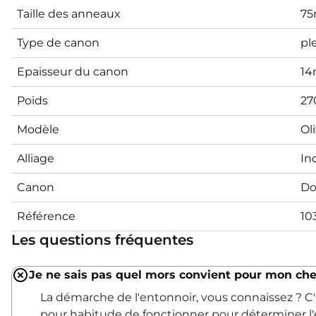
Taille des anneaux
7
Type de canon
pl
Epaisseur du canon
1
Poids
27
Modèle
Ol
Alliage
In
Canon
Do
Référence
10
Les questions fréquentes
Je ne sais pas quel mors convient pour mon che
La démarche de l'entonnoir, vous connaissez ? 
pour habitude de fonctionner pour déterminer l'