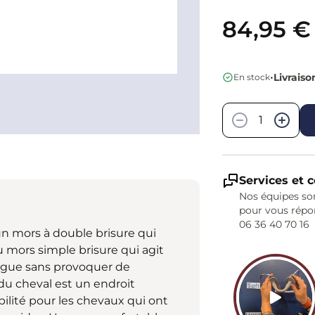
84,95 €
•
Livraiso
En stock
Quantité
−
+
Services et c
Nos équipes son
pour vous répo
06 36 40 70 16
un mors à double brisure qui
du mors simple brisure qui agit
langue sans provoquer de
 du cheval est un endroit
bilité pour les chevaux qui ont