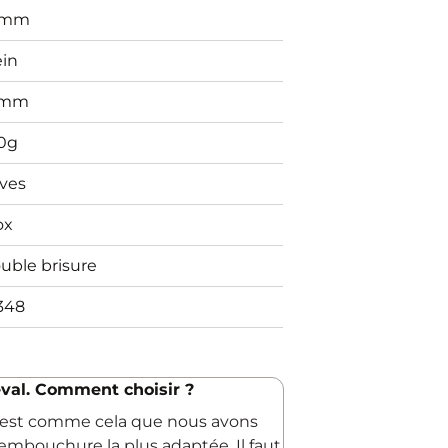
5mm
ein
4mm
0g
ives
ox
uble brisure
348
val. Comment choisir ?
C'est comme cela que nous avons
embouchure la plus adaptée. Il faut