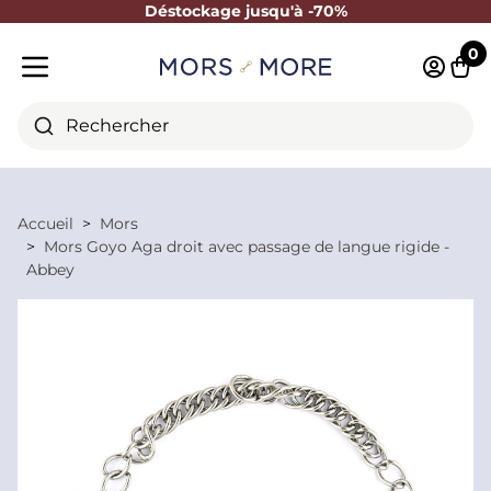
Déstockage jusqu'à -70%
Fermer
0
Identifi
Pani
Menu mobile
Rechercher
Accueil
Mors
Mors Goyo Aga droit avec passage de langue rigide -
Abbey