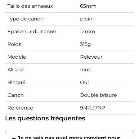
Taille des anneaux
65mm
Type de canon
plein
Epaisseur du canon
12mm
Poids
315g
Modèle
Releveur
Alliage
Inox
Bloqué
Oui
Canon
Double brisure
Référence
9NP_17NP
Les questions fréquentes
Je ne sais pas quel mors convient pour