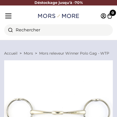
Déstockage jusqu'à -70%
Fermer
0
Identifi
Pani
Menu mobile
Rechercher
Accueil
Mors
Mors releveur Winner Polo Gag - WTP