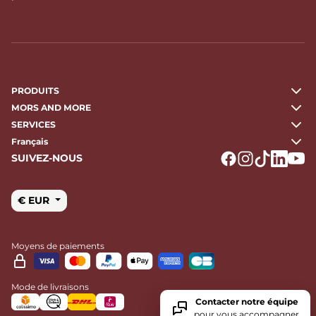
PRODUITS
MORS AND MORE
SERVICES
Français
SUIVEZ-NOUS
Logo Facebook
Logo Instagr
Logo Tikto
Logo Li
Logo
€ EUR
Moyens de paiements
Mode de livraisons
Contacter notre équipe
pour vous accompagner