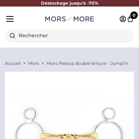
Déstockage jusqu'à -70%
Fermer
0
Identifi
Pani
Menu mobile
Rechercher
Accueil
Mors
Mors Pessoa double brisure - Jump'in