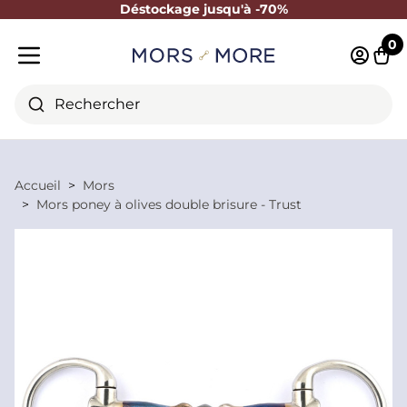
Déstockage jusqu'à -70%
Fermer
0
Identifi
Pani
Menu mobile
Rechercher
Accueil
Mors
Mors poney à olives double brisure - Trust