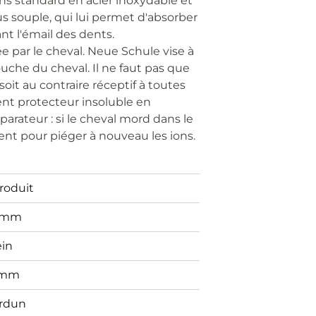
ns standard en acier inoxydable et
s souple, qui lui permet d'absorber
nt l'émail des dents.
 par le cheval. Neue Schule vise à
uche du cheval. Il ne faut pas que
soit au contraire réceptif à toutes
ent protecteur insoluble en
arateur : si le cheval mord dans le
ent pour piéger à nouveau les ions.
Produit
5mm
ein
6mm
rdun