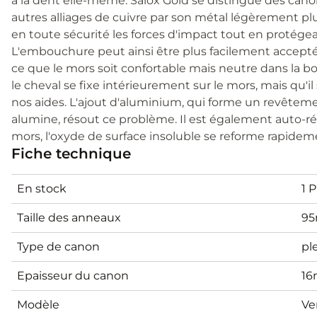
à la dent elle-même. Salox Gold se distingue des cano
autres alliages de cuivre par son métal légèrement plu
en toute sécurité les forces d'impact tout en protégea
L'embouchure peut ainsi être plus facilement acceptée
ce que le mors soit confortable mais neutre dans la bo
le cheval se fixe intérieurement sur le mors, mais qu'il 
nos aides. L'ajout d'aluminium, qui forme un revêtem
alumine, résout ce problème. Il est également auto-rép
mors, l'oxyde de surface insoluble se reforme rapidem
Fiche technique
En stock
1 
Taille des anneaux
9
Type de canon
pl
Epaisseur du canon
1
Modèle
Ve