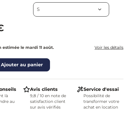
€
n estimée le mardi 11 août.
Voir les détails
Ajouter au panier
onseils
Avis clients
Service d'essai
t là
9,8 / 10 en note de
Possibilité de
ndre au
satisfaction client
transformer votre
sur avis vérifiés
achat en location