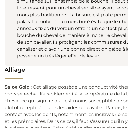
simultanée sur l'ensemble de la bouche. Il peut 
interressant pour un cheval sensible ayant tend
mors plus traditionnel. La brisure est plate perme
palais. La mobilité du mors brisé évite que le che
anneaux fixes du verdun offrent un contact plus 
bouche du cheval de manière à inciter le cheval 
de son cavalier. Ils protègent les commissures 
canaliser et d'avoir une bonne direction grâce à 
possède un très léger effet de levier.
Alliage
Salox Gold
: Cet alliage possède une conductivité ther
mors se réchauffe rapidement à la température de la 
cheval, ce qui signifie qu'il est moins susceptible de s
plutôt réceptif à toutes les aides du cavalier. Parfois,
contact avec les dents, notamment les incisives (lor
et les prémolaires. Dans ce cas, il faut s'assurer qu'il