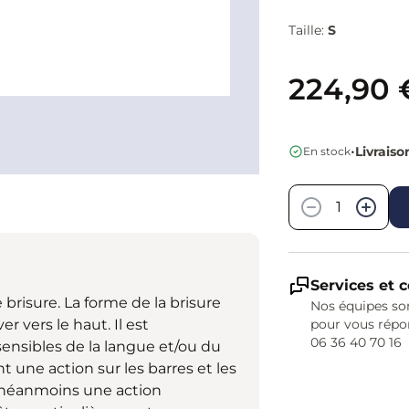
Taille:
S
224,90 
•
Livraiso
En stock
Quantité
−
+
Services et c
risure. La forme de la brisure
Nos équipes son
r vers le haut. Il est
pour vous répo
06 36 40 70 16
ensibles de la langue et/ou du
nt une action sur les barres et les
re néanmoins une action