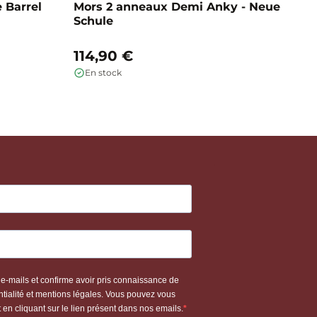
 Barrel
Mors 2 anneaux Demi Anky - Neue
M
Schule
b
114,90 €
1
En stock