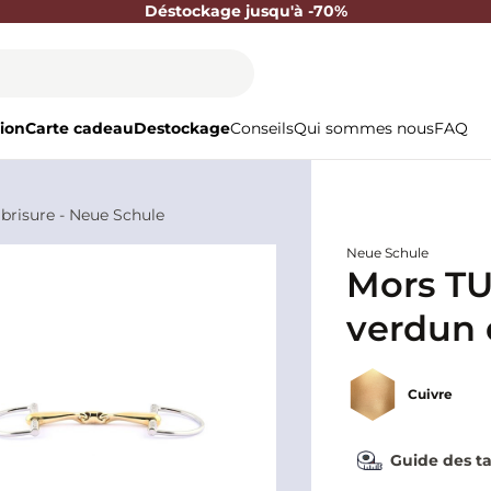
Déstockage jusqu'à -70%
ion
Carte cadeau
Destockage
Conseils
Qui sommes nous
FAQ
brisure - Neue Schule
Neue Schule
Mors TU
verdun 
Schule
Cuivre
Guide des ta