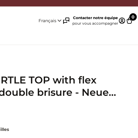
0
Contacter notre équipe
Français
pour vous accompagner
Identifi
Pani
RTLE TOP with flex
double brisure - Neue
illes