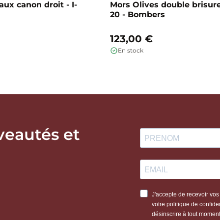
ux canon droit - I-
Mors Olives double brisure
20 - Bombers
123,00 €
En stock
veautés et