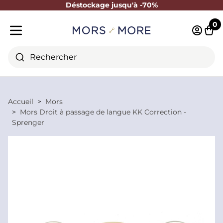
Déstockage jusqu'à -70%
Fermer
0
Identifi
Pani
Menu mobile
Rechercher
Accueil
Mors
Mors Droit à passage de langue KK Correction -
Sprenger