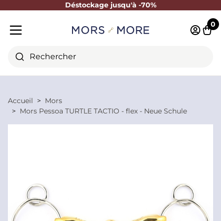
Déstockage jusqu'à -70%
Fermer
0
Identifi
Pani
Menu mobile
Rechercher
Accueil
Mors
Mors Pessoa TURTLE TACTIO - flex - Neue Schule