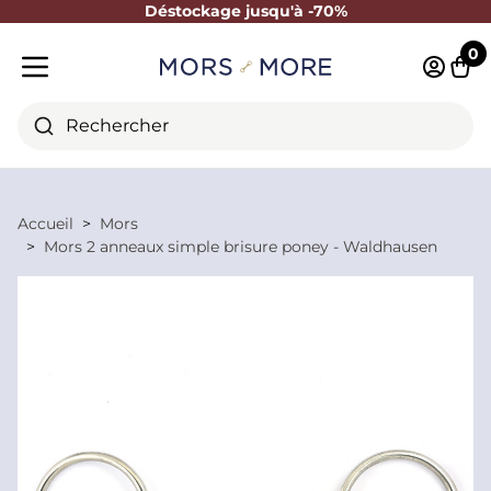
Déstockage jusqu'à -70%
Fermer
0
Identifi
Pani
Menu mobile
Rechercher
Accueil
Mors
Mors 2 anneaux simple brisure poney - Waldhausen