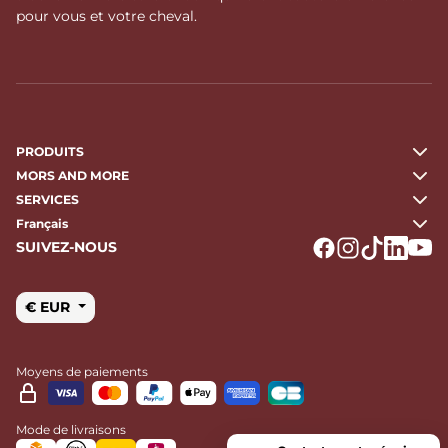
pour vous et votre cheval.
PRODUITS
MORS AND MORE
SERVICES
Français
SUIVEZ-NOUS
Logo Facebook
Logo Instagr
Logo Tikto
Logo Li
Logo
€ EUR
Moyens de paiements
Mode de livraisons