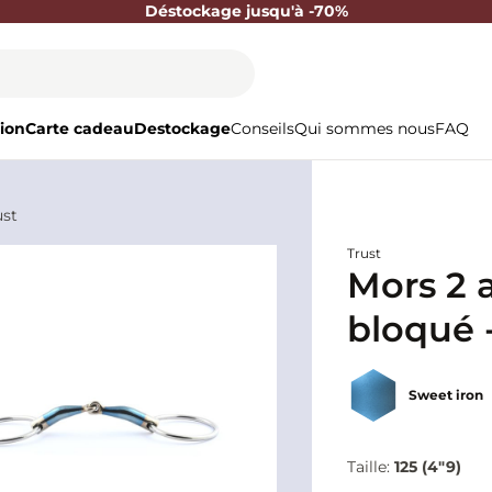
Déstockage jusqu'à -70%
ion
Carte cadeau
Destockage
Conseils
Qui sommes nous
FAQ
ust
Trust
Mors 2 
bloqué -
Sweet iron
Taille:
125 (4"9)