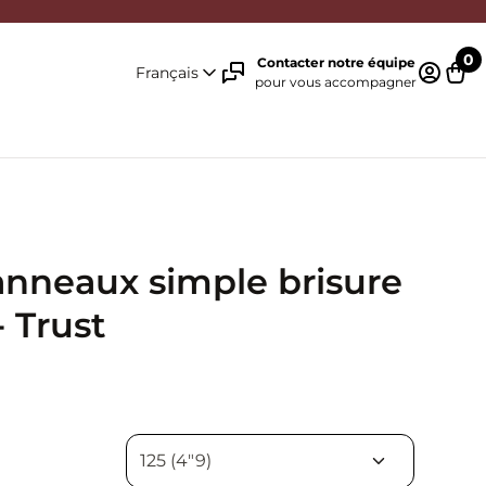
0
Contacter notre équipe
Français
pour vous accompagner
Identifi
Pani
anneaux simple brisure
 Trust