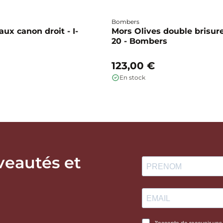
Bombers
ux canon droit - I-
Mors Olives double brisure
20 - Bombers
123,00 €
En stock
veautés et