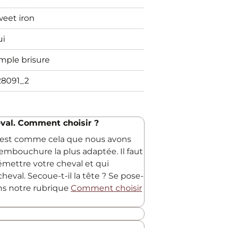
eet iron
ui
mple brisure
28091_2
val. Comment choisir ?
C'est comme cela que nous avons
embouchure la plus adaptée. Il faut
 émettre votre cheval et qui
heval. Secoue-t-il la tête ? Se pose-
ans notre rubrique
Comment choisir