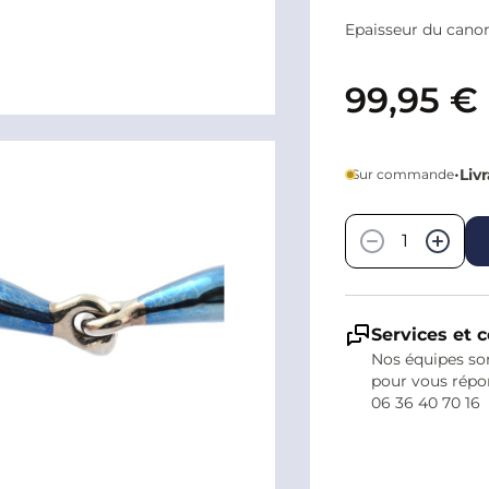
Epaisseur du cano
99,95 €
•
Liv
Sur commande
Quantité
−
+
Services et c
Nos équipes son
pour vous répo
06 36 40 70 16