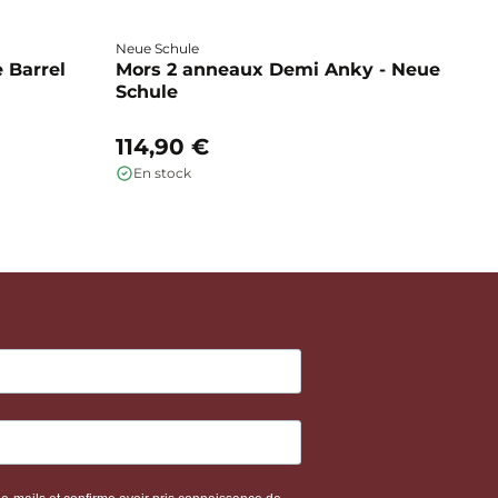
Neue Schule
Fa
 Barrel
Mors 2 anneaux Demi Anky - Neue
M
Schule
b
114,90 €
1
En stock