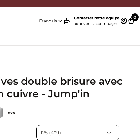
0
Contacter notre équipe
Français
pour vous accompagner
Identifi
Pani
ives double brisure avec
n cuivre - Jump'in
Inox