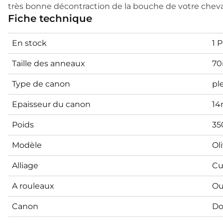
très bonne décontraction de la bouche de votre cheva
Fiche technique
En stock
1 
Taille des anneaux
7
Type de canon
pl
Epaisseur du canon
1
Poids
35
Modèle
Ol
Alliage
Cu
A rouleaux
Ou
Canon
Do