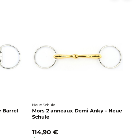
Neue Schule
Fa
 Barrel
Mors 2 anneaux Demi Anky - Neue
M
Schule
b
114,90 €
1