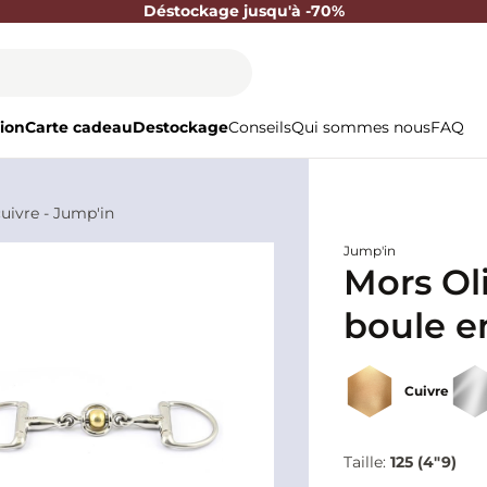
Déstockage jusqu'à -70%
ion
Carte cadeau
Destockage
Conseils
Qui sommes nous
FAQ
uivre - Jump'in
Jump'in
Mors Ol
boule e
Cuivre
Taille:
125 (4"9)