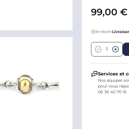
99,00 €
•
Livraiso
En stock
Quantité
−
+
Services et c
Nos équipes son
pour vous répo
06 36 40 70 16