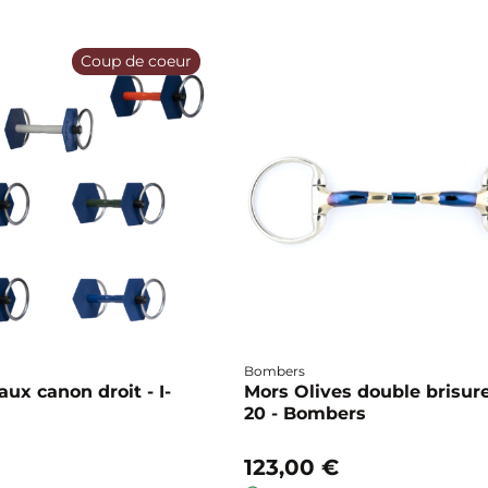
Coup de coeur
Bombers
ux canon droit - I-
Mors Olives double brisure
20 - Bombers
123,00 €