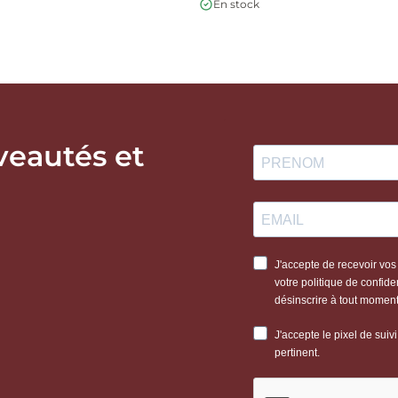
En stock
veautés et