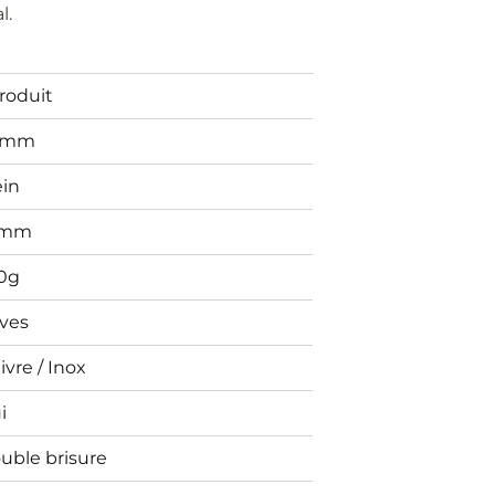
l.
Produit
0mm
ein
4mm
0g
ives
ivre / Inox
i
uble brisure