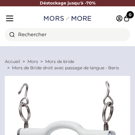
Déstockage jusqu'à -70%
Fermer
0
Identifi
Pani
Menu mobile
Rechercher
Accueil
Mors
Mors de bride
Mors de Bride droit avec passage de langue - Beris