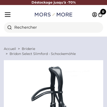
Déstockage jusqu'à -70%
Fermer
0
Identifi
Pani
Menu mobile
Rechercher
Accueil
Briderie
Bridon Select Slimford - Schockemöhle