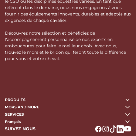
le CSO ou les disciplines équestres variées. En tant que
référent dans le domaine, nous nous engageons à vous
fournir des équipements innovants, durables et adaptés aux
exigences de chaque cavalier.
Découvrez notre sélection et bénéficiez de
l'accompagnement personnalisé de nos experts en
embouchures pour faire le meilleur choix. Avec nous,
trouvez le mors et le bridon qui feront toute la différence
pour vous et votre cheval.
PRODUITS
MORS AND MORE
SERVICES
Français
SUIVEZ-NOUS
Logo Facebook
Logo Instagr
Logo Tikto
Logo Li
Logo