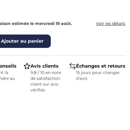
raison estimée le mercredi 19 août.
Voir les détails
Ajouter au panier
onseils
Avis clients
Échanges et retours
t là
9,8 / 10 en note
15 jours pour changer
ndre au
de satisfaction
d'avis
client sur avis
vérifiés