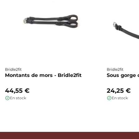
Bridle2fit
Bridle2fit
Montants de mors - Bridle2fit
Sous gorge cu
44,55 €
24,25 €
En stock
En stock