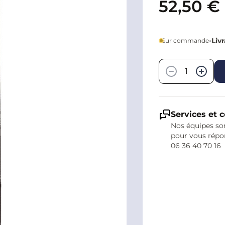
52,50 €
•
Liv
Sur commande
Quantité
−
+
Services et c
Nos équipes son
pour vous répo
06 36 40 70 16