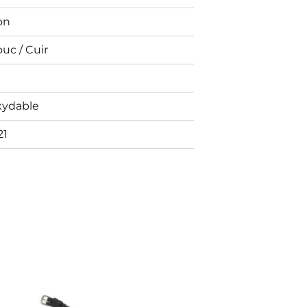
on
uc / Cuir
xydable
21