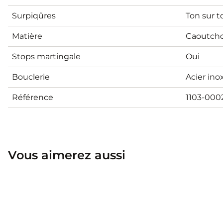
Surpiqûres
Ton sur t
Matière
Caoutcho
Stops martingale
Oui
Bouclerie
Acier ino
Référence
1103-000
Vous aimerez aussi