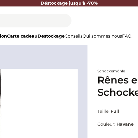
Déstockage jusqu'à -70%
ion
Carte cadeau
Destockage
Conseils
Qui sommes nous
FAQ
Schockemöhle
Rênes e
Schock
Taille:
Full
Couleur:
Havane