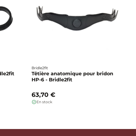
Bridle2fit
Br
dle2fit
Têtière anatomique pour bridon
T
HP-6 - Bridle2fit
HP
63,70 €
6
En stock