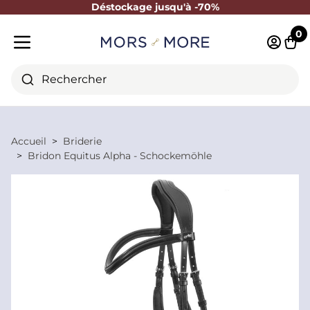
Déstockage jusqu'à -70%
Fermer
0
Identifi
Pani
Menu mobile
Rechercher
Accueil
Briderie
Bridon Equitus Alpha - Schockemöhle